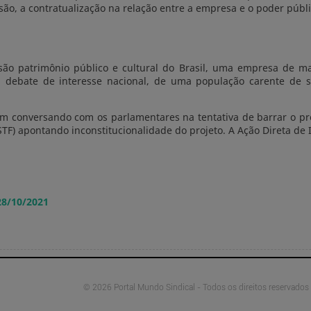
ão, a contratualização na relação entre a empresa e o poder públic
são patrimônio público e cultural do Brasil, uma empresa de mai
m debate de interesse nacional, de uma população carente de s
m conversando com os parlamentares na tentativa de barrar o proj
F) apontando inconstitucionalidade do projeto. A Ação Direta de I
28/10/2021
© 2026 Portal Mundo Sindical - Todos os direitos reservados