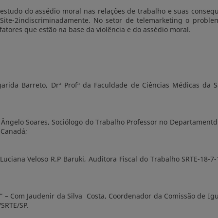
estudo do assédio moral nas relações de trabalho e suas conse
-Site-2indiscriminadamente. No setor de telemarketing o probl
tores que estão na base da violência e do assédio moral.
garida Barreto, Drª Profª da Faculdade de Ciências Médicas da 
m Ângelo Soares, Sociólogo do Trabalho Professor no Departamentd
 Canadá;
 Luciana Veloso R.P Baruki, Auditora Fiscal do Trabalho SRTE-18-7
 – Com Jaudenir da Silva Costa, Coordenador da Comissão de Ig
/SRTE/SP.