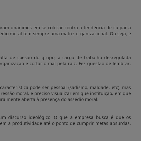
foram unânimes em se colocar contra a tendência de culpar a
ssédio moral tem sempre uma matriz organizacional. Ou seja, é
 falta de coesão do grupo; a carga de trabalho desregulada
organização é cortar o mal pela raiz. Fez questão de lembrar,
característica pode ser pessoal (sadismo, maldade, etc), mas
essão moral, é preciso visualizar em que instituição, em que
turalmente aberta à presença do assédio moral.
 um discurso ideológico. O que a empresa busca é que os
tem a produtividade até o ponto de cumprir metas absurdas,