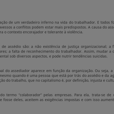
alação de um verdadeiro inferno na vida do trabalhador. E todos 
 avessos a conflitos podem estar mais predispostos. A causa do a
 o contexto encorajador e tolerante à violência.
 de assédio são: a não existência de justiça organizacional; a
lores; a falta de reconhecimento do trabalhador. Assim, mudar a 
ental sob diversos aspectos, e pode nutrir tendências suicidas.
oal do assediador aparece em função da organização. Ou seja, a 
, mesmo quando é uma pessoa que está por trás do assédio e da agr
ão do trabalho, que no capitalismo é, por definição, injusta e cul
do termo “colaborador” pelas empresas. Para ela, trata-se de
 fosse deles, aceitem as exigências impostas e com isso aumen