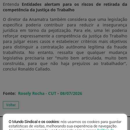
Entenda
Entidades alertam para os riscos de retirada da
competência da Justiça do Trabalho
O diretor da Anamatra também considera que uma legislação
específica poderia contribuir para reduzir a insegurança
jurídica em torno da pejotização. Para ele, uma lei poderia
reforçar expressamente a competência da Justiça do Trabalho
para julgar esses casos e estabelecer critérios mais objetivos
para distinguir a contratação autônoma legítima da fraude
trabalhista. No entanto, ressalta que qualquer mudança
legislativa precisaria ser "muito bem articulada, muito bem
construída, para que não haja prejuízos ao trabalhador",
conclui Ronaldo Callado.
Fonte:
Rosely Rocha - CUT
-
08/07/2026
O Mundo Sindical e os cookies:
nós usamos os cookies para guardar
estatísticas de visitas, melhorando sua experiência de navegação.