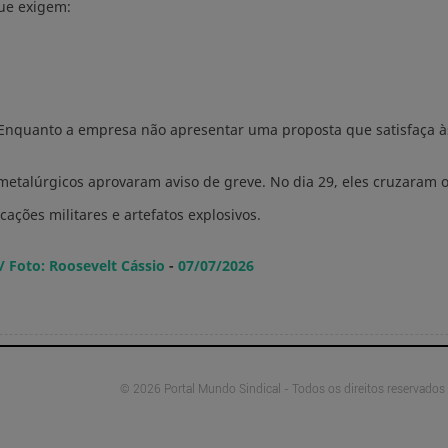
que exigem:
Enquanto a empresa não apresentar uma proposta que satisfaça às
talúrgicos aprovaram aviso de greve. No dia 29, eles cruzaram os 
ções militares e artefatos explosivos.
/ Foto: Roosevelt Cássio
-
07/07/2026
© 2026 Portal Mundo Sindical - Todos os direitos reservados