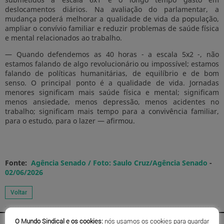
deslocamentos diários. Na avaliação do parlamentar, a
mudança poderá melhorar a qualidade de vida da população,
ampliar o convívio familiar e reduzir problemas de saúde física
e mental relacionados ao trabalho.
— Quando defendemos as 40 horas - a escala 5x2 -, não
estamos falando de algo revolucionário ou impossível; estamos
falando de políticas humanitárias, de equilíbrio e de bom
senso. O principal ponto é a qualidade de vida. Jornadas
menores significam mais saúde física e mental; significam
menos ansiedade, menos depressão, menos acidentes no
trabalho; significam mais tempo para a convivência familiar,
para o estudo, para o lazer — afirmou.
Fonte:
Agência Senado / Foto: Saulo Cruz/Agência Senado
-
02/06/2026
O Mundo Sindical e os cookies:
nós usamos os cookies para guardar