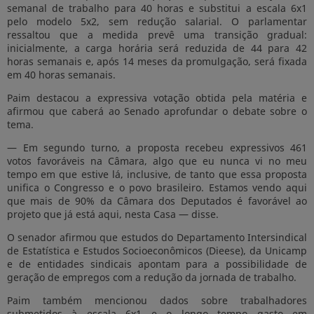
semanal de trabalho para 40 horas e substitui a escala 6x1
pelo modelo 5x2, sem redução salarial. O parlamentar
ressaltou que a medida prevê uma transição gradual:
inicialmente, a carga horária será reduzida de 44 para 42
horas semanais e, após 14 meses da promulgação, será fixada
em 40 horas semanais.
Paim destacou a expressiva votação obtida pela matéria e
afirmou que caberá ao Senado aprofundar o debate sobre o
tema.
— Em segundo turno, a proposta recebeu expressivos 461
votos favoráveis na Câmara, algo que eu nunca vi no meu
tempo em que estive lá, inclusive, de tanto que essa proposta
unifica o Congresso e o povo brasileiro. Estamos vendo aqui
que mais de 90% da Câmara dos Deputados é favorável ao
projeto que já está aqui, nesta Casa — disse.
O senador afirmou que estudos do Departamento Intersindical
de Estatística e Estudos Socioeconômicos (Dieese), da Unicamp
e de entidades sindicais apontam para a possibilidade de
geração de empregos com a redução da jornada de trabalho.
Paim também mencionou dados sobre trabalhadores
submetidos à escala 6x1 e o longo tempo gasto em