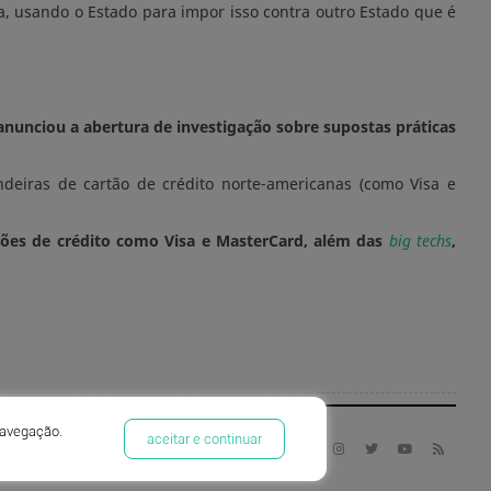
ma, usando o Estado para impor isso contra outro Estado que é
nunciou a abertura de investigação sobre supostas práticas
eiras de cartão de crédito norte-americanas (como Visa e
tões de crédito como Visa e MasterCard, além das
big techs
,
navegação.
aceitar e continuar
|
Easy System