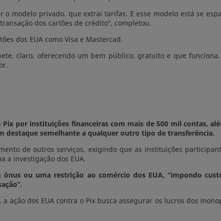
 o modelo privado. que extrai tarifas. E esse modelo está se es
ransação dos cartões de crédito”, completou.
rtões dos EUA como Visa e Mastercad.
pete, claro, oferecendo um bem público, gratuito e que funcio
or.
o Pix por instituições financeiras com mais de 500 mil contas,
m destaque semelhante a qualquer outro tipo de transferência.
ento de outros serviços, exigindo que as instituições participant
ma a investigação dos EUA.
um ônus ou uma restrição ao comércio dos EUA, “impondo cust
sação”.
, a ação dos EUA contra o Pix busca assegurar os lucros dos mon