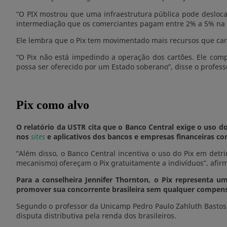
“O PIX mostrou que uma infraestrutura pública pode deslocar
intermediação que os comerciantes pagam entre 2% a 5% na t
Ele lembra que o Pix tem movimentado mais recursos que ca
“O Pix não está impedindo a operação dos cartões. Ele com
possa ser oferecido por um Estado soberano”, disse o profess
Pix como alvo
O relatório da USTR cita que o Banco Central exige o uso d
nos
sites
e aplicativos dos bancos e empresas financeiras co
“Além disso, o Banco Central incentiva o uso do Pix em detrim
mecanismo) ofereçam o Pix gratuitamente a indivíduos”, afir
Para a conselheira Jennifer Thornton, o Pix representa 
promover sua concorrente brasileira sem qualquer compen
Segundo o professor da Unicamp Pedro Paulo Zahluth Bastos
disputa distributiva pela renda dos brasileiros.