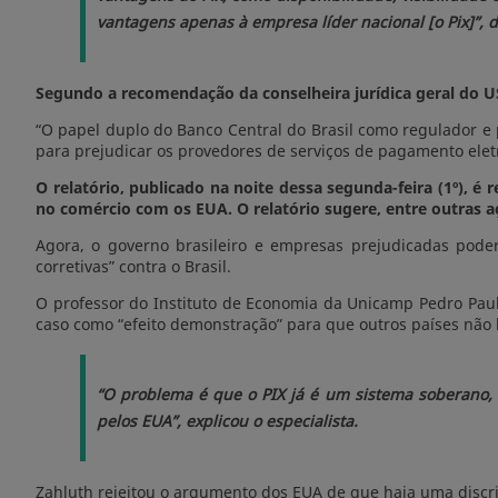
vantagens apenas à empresa líder nacional [o Pix]”, 
Segundo a recomendação da conselheira jurídica geral do USTR
“O papel duplo do Banco Central do Brasil como regulador e 
para prejudicar os provedores de serviços de pagamento eletr
O relatório, publicado na noite dessa segunda-feira (1º), 
no comércio com os EUA. O relatório sugere, entre outras a
Agora, o governo brasileiro e empresas prejudicadas pode
corretivas” contra o Brasil.
O professor do Instituto de Economia da Unicamp Pedro Paul
caso como “efeito demonstração” para que outros países n
“O problema é que o PIX já é um sistema soberano, p
pelos EUA”, explicou o especialista.
Zahluth rejeitou o argumento dos EUA de que haja uma disc