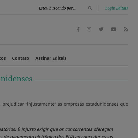
|
Login Editais
tos
Contato
Assinar Editais
unidenses
de prejudicar “injustamente” as empresas estadunidenses que
natórios. É injusto exigir que os concorrentes ofereçam
viços de pagamento eletrônico dos EUA ao conceder essas