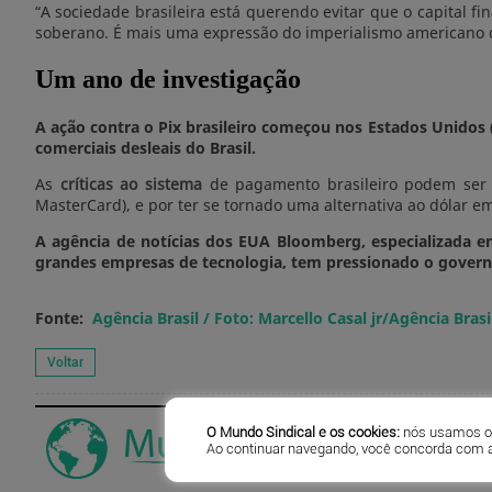
“A sociedade brasileira está querendo evitar que o capital f
soberano. É mais uma expressão do imperialismo americano 
Um ano de investigação
A ação contra o Pix brasileiro começou nos Estados Unidos
comerciais desleais do Brasil.
As
críticas ao sistema
de pagamento brasileiro podem ser e
MasterCard), e por ter se tornado uma alternativa ao dólar 
A agência de notícias dos EUA Bloomberg, especializada 
grandes empresas de tecnologia, tem pressionado o governo
Fonte:
Agência Brasil / Foto: Marcello Casal jr/Agência Brasi
O Mundo Sindical e os cookies:
nós usamos os 
Ao continuar navegando, você concorda com