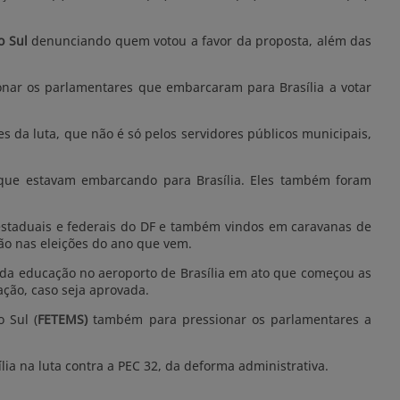
o Sul
denunciando quem votou a favor da proposta, além das
onar os parlamentares que embarcaram para Brasília a votar
es da luta, que não é só pelos servidores públicos municipais,
o que estavam embarcando para Brasília. Eles também foram
, estaduais e federais do DF e também vindos em caravanas de
rão nas eleições do ano que vem.
 da educação no aeroporto de Brasília em ato que começou as
ção, caso seja aprovada.
 Sul (
FETEMS)
também para pressionar os parlamentares a
ia na luta contra a PEC 32, da deforma administrativa.