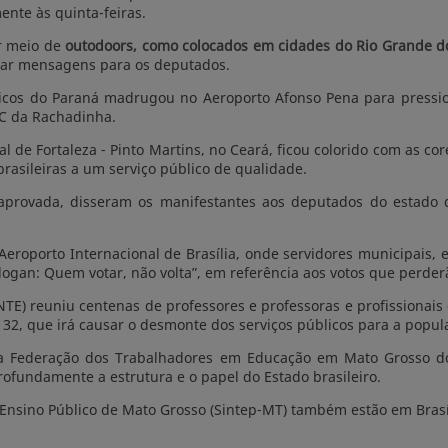
nte às quinta-feiras.
r meio de
outodoors, como colocados em cidades do Rio Grande d
ar mensagens para os deputados.
blicos do Paraná madrugou no Aeroporto Afonso Pena para pressi
C da Rachadinha.
de Fortaleza - Pinto Martins, no Ceará, ficou colorido com as cor
brasileiras a um serviço público de qualidade.
or aprovada, disseram os manifestantes aos deputados do estad
 Aeroporto Internacional de Brasília, onde servidores municipais
logan: Quem votar, não volta”, em referência aos votos que perde
E) reuniu centenas de professores e professoras e profissionais
32, que irá causar o desmonte dos serviços públicos para a popula
a Federação dos Trabalhadores em Educação em Mato Grosso do
rofundamente a estrutura e o papel do Estado brasileiro.
 Ensino Público de Mato Grosso (Sintep-MT) também estão em Brasíl