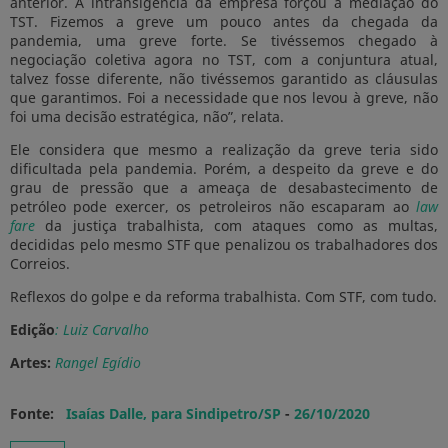
anterior. A intransigência da empresa forçou a mediação do
TST. Fizemos a greve um pouco antes da chegada da
pandemia, uma greve forte. Se tivéssemos chegado à
negociação coletiva agora no TST, com a conjuntura atual,
talvez fosse diferente, não tivéssemos garantido as cláusulas
que garantimos. Foi a necessidade que nos levou à greve, não
foi uma decisão estratégica, não”, relata.
Ele considera que mesmo a realização da greve teria sido
dificultada pela pandemia. Porém, a despeito da greve e do
grau de pressão que a ameaça de desabastecimento de
petróleo pode exercer, os petroleiros não escaparam ao
law
fare
da justiça trabalhista, com ataques como as multas,
decididas pelo mesmo STF que penalizou os trabalhadores dos
Correios.
Reflexos do golpe e da reforma trabalhista. Com STF, com tudo.
Edição
: Luiz Carvalho
Artes:
Rangel Egídio
Fonte:
Isaías Dalle, para Sindipetro/SP
-
26/10/2020