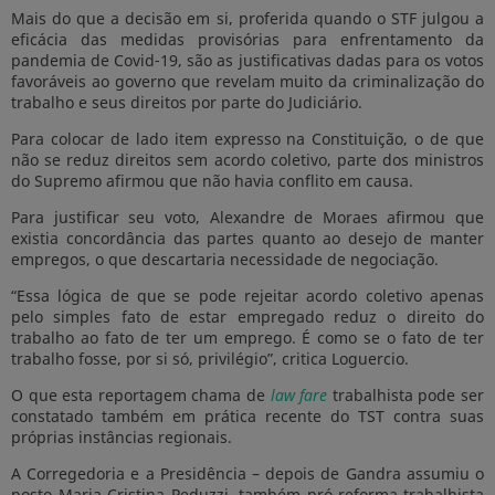
Mais do que a decisão em si, proferida quando o STF julgou a
eficácia das medidas provisórias para enfrentamento da
pandemia de Covid-19, são as justificativas dadas para os votos
favoráveis ao governo que revelam muito da criminalização do
trabalho e seus direitos por parte do Judiciário.
Para colocar de lado item expresso na Constituição, o de que
não se reduz direitos sem acordo coletivo, parte dos ministros
do Supremo afirmou que não havia conflito em causa.
Para justificar seu voto, Alexandre de Moraes afirmou que
existia concordância das partes quanto ao desejo de manter
empregos, o que descartaria necessidade de negociação.
“Essa lógica de que se pode rejeitar acordo coletivo apenas
pelo simples fato de estar empregado reduz o direito do
trabalho ao fato de ter um emprego. É como se o fato de ter
trabalho fosse, por si só, privilégio”, critica Loguercio.
O que esta reportagem chama de
law fare
trabalhista pode ser
constatado também em prática recente do TST contra suas
próprias instâncias regionais.
A Corregedoria e a Presidência – depois de Gandra assumiu o
posto Maria Cristina Peduzzi, também pró-reforma trabalhista