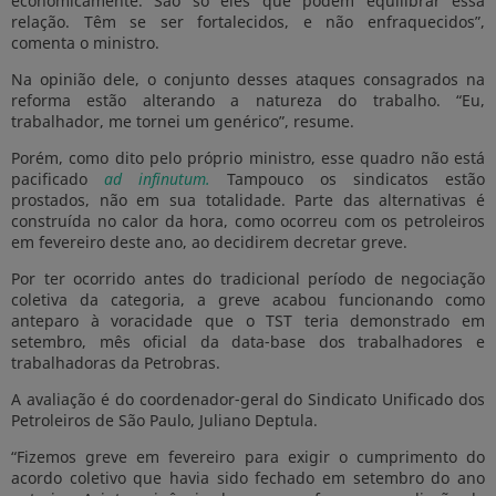
economicamente. São só eles que podem equilibrar essa
relação. Têm se ser fortalecidos, e não enfraquecidos”,
comenta o ministro.
Na opinião dele, o conjunto desses ataques consagrados na
reforma estão alterando a natureza do trabalho. “Eu,
trabalhador, me tornei um genérico”, resume.
Porém, como dito pelo próprio ministro, esse quadro não está
pacificado
ad infinutum.
Tampouco os sindicatos estão
prostados, não em sua totalidade. Parte das alternativas é
construída no calor da hora, como ocorreu com os petroleiros
em fevereiro deste ano, ao decidirem decretar greve.
Por ter ocorrido antes do tradicional período de negociação
coletiva da categoria, a greve acabou funcionando como
anteparo à voracidade que o TST teria demonstrado em
setembro, mês oficial da data-base dos trabalhadores e
trabalhadoras da Petrobras.
A avaliação é do coordenador-geral do Sindicato Unificado dos
Petroleiros de São Paulo, Juliano Deptula.
“Fizemos greve em fevereiro para exigir o cumprimento do
acordo coletivo que havia sido fechado em setembro do ano