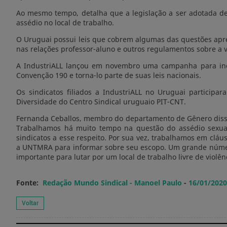
Ao mesmo tempo, detalha que a legislação a ser adotada de
assédio no local de trabalho.
O Uruguai possui leis que cobrem algumas das questões apres
nas relações professor-aluno e outros regulamentos sobre a 
A IndustriALL lançou em novembro uma campanha para ince
Convenção 190 e torna-lo parte de suas leis nacionais.
Os sindicatos filiados a IndustriALL no Uruguai participa
Diversidade do Centro Sindical uruguaio PIT-CNT.
Fernanda Ceballos, membro do departamento de Gênero disse
Trabalhamos há muito tempo na questão do assédio sexual 
sindicatos a esse respeito. Por sua vez, trabalhamos em clá
a UNTMRA para informar sobre seu escopo. Um grande número d
importante para lutar por um local de trabalho livre de violênc
Fonte:
Redação Mundo Sindical - Manoel Paulo
-
16/01/2020