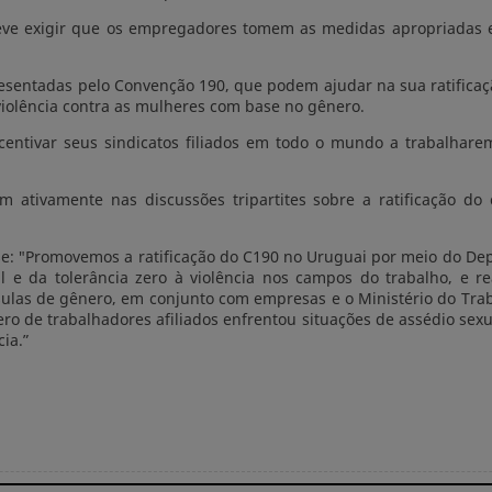
ve exigir que os empregadores tomem as medidas apropriadas e 
entadas pelo Convenção 190, que podem ajudar na sua ratificação.
violência contra as mulheres com base no gênero.
ntivar seus sindicatos filiados em todo o mundo a trabalhare
ram ativamente nas discussões tripartites sobre a ratificação 
: "Promovemos a ratificação do C190 no Uruguai por meio do De
e da tolerância zero à violência nos campos do trabalho, e r
usulas de gênero, em conjunto com empresas e o Ministério do Tra
e trabalhadores afiliados enfrentou situações de assédio sexual
ia.”