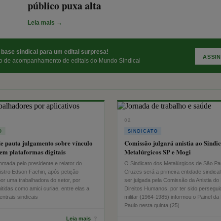
público puxa alta
Leia mais →
base sindical para um edital surpresa!
ASSI
ço de acompanhamento de editais do Mundo Sindical
02
O
SINDICATO
de pauta julgamento sobre vínculo
Comissão julgará anistia ao Sindic
 em plataformas digitais
Metalúrgicos SP e Mogi
tomada pelo presidente e relator do
O Sindicato dos Metalúrgicos de São Pa
istro Edson Fachin, após petição
Cruzes será a primeira entidade sindical
or uma trabalhadora do setor, por
ser julgada pela Comissão da Anistia do 
tidas como amici curiae, entre elas a
Direitos Humanos, por ter sido persegui
ntrais sindicais
militar (1964-1985) informou o Painel da
Paulo nesta quinta (25)
Leia mais
?