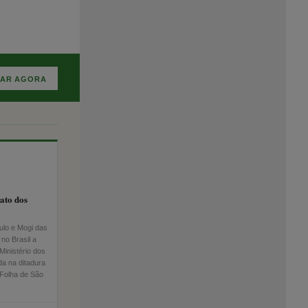
NAR AGORA
ato dos
ulo e Mogi das
 no Brasil a
Ministério dos
da na ditadura
 Folha de São