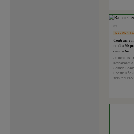
03
ESCALA 6X
Centrais e 
no dia 30 pe
escala 6×1
As centrais s
intensificam a
Senado Feder
Constituição 
sem redução s