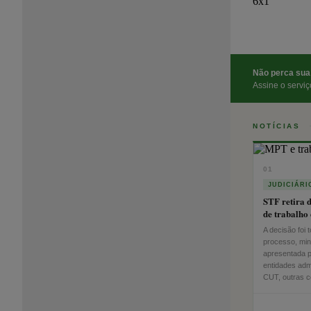
Não perca sua 
Assine o servi
NOTÍCIAS
01
JUDICIÁRI
STF retira 
de trabalho
A decisão foi 
processo, min
apresentada p
entidades admi
CUT, outras ce