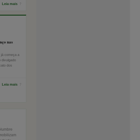
Leia mais
?
anço nas
E já começa a
o divulgado
cato dos
Leia mais
?
olumbre
 mobilizam