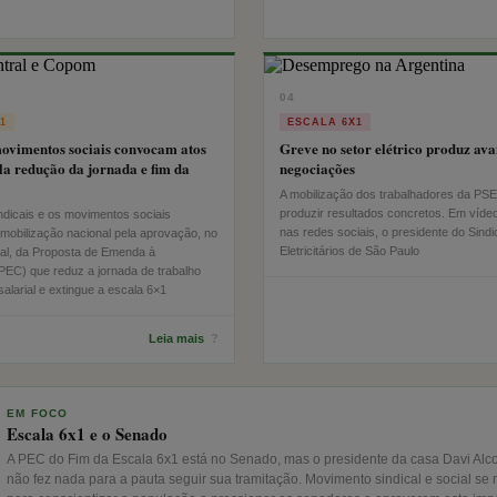
04
1
ESCALA 6X1
movimentos sociais convocam atos
Greve no setor elétrico produz av
la redução da jornada e fim da
negociações
A mobilização dos trabalhadores da PS
produzir resultados concretos. Em víde
indicais e os movimentos sociais
nas redes sociais, o presidente do Sindi
 mobilização nacional pela aprovação, no
Eletricitários de São Paulo
al, da Proposta de Emenda à
(PEC) que reduz a jornada de trabalho
alarial e extingue a escala 6×1
Leia mais
?
EM FOCO
Escala 6x1 e o Senado
A PEC do Fim da Escala 6x1 está no Senado, mas o presidente da casa Davi Alc
não fez nada para a pauta seguir sua tramitação. Movimento sindical e social se