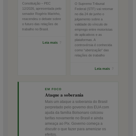
Constituição – PEC
O Supremo Tribunal
12/2026, apresentada pelo
Federal (STF) vai retomar
senador Rogério Marinho,
no dia 24 de junho o
reacendeu o debate sobre
julgamento sobre a
o futuro das relações de
validade do vínculo de
trabalho no Brasil.
emprego entre motoristas
de aplicativos e as
plataformas. A
Leia mais
?
controvérsia é conhecida
como “uberização” das
relações de trabalho
Leia mais
?
EM FOCO
Ataque a soberania
Mais um ataque a soberania do Brasil
perpretado pelo governo dos EUA com
ajuda da família Bolsonaro colcoou
tarifas novamente no Brasil e ainda
ameaça ao Pix. Governo começa a
discutir o que fazer para amenizar os
efeitos.