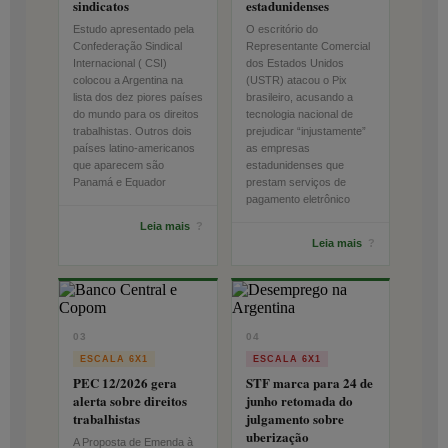
sindicatos
estadunidenses
Estudo apresentado pela
O escritório do
Confederação Sindical
Representante Comercial
Internacional ( CSI)
dos Estados Unidos
colocou a Argentina na
(USTR) atacou o Pix
lista dos dez piores países
brasileiro, acusando a
do mundo para os direitos
tecnologia nacional de
trabalhistas. Outros dois
prejudicar “injustamente”
países latino-americanos
as empresas
que aparecem são
estadunidenses que
Panamá e Equador
prestam serviços de
pagamento eletrônico
Leia mais
?
Leia mais
?
03
04
ESCALA 6X1
ESCALA 6X1
PEC 12/2026 gera
STF marca para 24 de
alerta sobre direitos
junho retomada do
trabalhistas
julgamento sobre
uberização
A Proposta de Emenda à