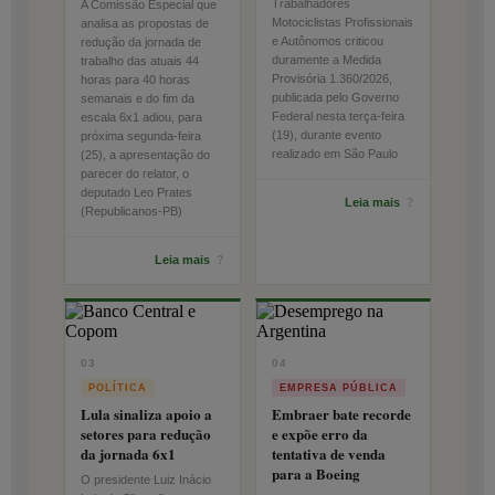
Trabalhadores
A Comissão Especial que
Motociclistas Profissionais
analisa as propostas de
e Autônomos criticou
redução da jornada de
duramente a Medida
trabalho das atuais 44
Provisória 1.360/2026,
horas para 40 horas
publicada pelo Governo
semanais e do fim da
Federal nesta terça-feira
escala 6x1 adiou, para
(19), durante evento
próxima segunda-feira
realizado em São Paulo
(25), a apresentação do
parecer do relator, o
deputado Leo Prates
Leia mais
?
(Republicanos-PB)
Leia mais
?
03
04
POLÍTICA
EMPRESA PÚBLICA
Lula sinaliza apoio a
Embraer bate recorde
setores para redução
e expõe erro da
da jornada 6x1
tentativa de venda
para a Boeing
O presidente Luiz Inácio