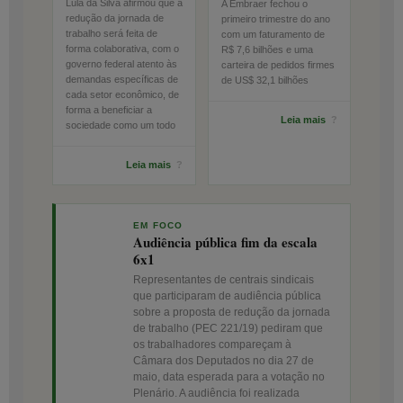
Lula da Silva afirmou que a
A Embraer fechou o
redução da jornada de
primeiro trimestre do ano
trabalho será feita de
com um faturamento de
forma colaborativa, com o
R$ 7,6 bilhões e uma
governo federal atento às
carteira de pedidos firmes
demandas específicas de
de US$ 32,1 bilhões
cada setor econômico, de
forma a beneficiar a
Leia mais
?
sociedade como um todo
Leia mais
?
EM FOCO
Audiência pública fim da escala
6x1
Representantes de centrais sindicais
que participaram de audiência pública
sobre a proposta de redução da jornada
de trabalho (PEC 221/19) pediram que
os trabalhadores compareçam à
Câmara dos Deputados no dia 27 de
maio, data esperada para a votação no
Plenário. A audiência foi realizada