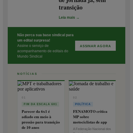
transição
Leia mais →
Não perca sua base sindical para
um edital surpresa!
Assine o serviço de
ASSINAR AGORA
acompanhamento de editais do
Mundo Sindical
NOTÍCIAS
01
02
FIM DA ESCALA 6X1
POLÍTICA
Parecer da 6x1 é
FENAMOTO critica
adiado em meio à
MP sobre
pressão para transição
motociclistas de app
de 10 anos
A Federação Nacional dos