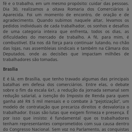
fé e o trabalho, em um mesmo propósito: cuidar das pessoas.
Dia 30, realizamos a oitava Romaria dos Comerciários à
Aparecida. Foi um momento de encontro, de oração e de
agradecimento. Quando subimos naquele altar, levamos os
pedidos individuais de cada trabalhador, os sonhos e desafios
de uma categoria inteira que enfrenta, todos os dias, as
dificuldades do mercado de trabalho. A fé, para mim, é
combustível. Ela nos dá força para continuar lutando, no chão
das lojas, nas assembleias sindicais e também na Câmara dos
Deputados, onde as decisões que impactam milhões de
trabalhadores são tomadas.
Brasília
E é lá, em Brasília, que tenho travado algumas das principais
batalhas em defesa dos comerciários. Entre elas, o debate
sobre o fim da escala 6x1, a redução da jornada semanal sem
redução salarial, a isenção do Imposto de Renda para quem
ganha até R$ 5 mil mensais e o combate à “pejotização”, um
modelo de contratação que precariza direitos e desvaloriza o
trabalhador. Essas são lutas que exigem firmeza e presença. É
por isso que insisto: é fundamental que os trabalhadores
tenham representantes comprometidos com sua causa dentro
do Congresso Nacional. Sem voz no Parlamento, as conquistas