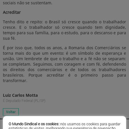
sociais não se sustentam.
Acreditar
Tenho dito e repito: o Brasil só cresce quando o trabalhador
cresce. E o trabalhador só cresce quando tem dignidade,
tempo para sua família, para o estudo, para o descanso e para
sua fé.
É por isso que, todos os anos, a Romaria dos Comerciários se
torna mais do que um evento: é um símbolo de esperança e
união. Um lembrete de que o trabalho e a fé não se separam:
se completam. Seguimos, com coragem e com fé, defendendo
os direitos dos comerciários e de todos os trabalhadores
brasileiros. Porque acreditar é o primeiro passo para
transformar.
Luiz Carlos Motta
É Deputado Federal (PL/SP)
O Mundo Sindical e os cookies:
nós usamos os cookies para guardar
estatísticas de visitas, melhorando sua experiência de navegação.